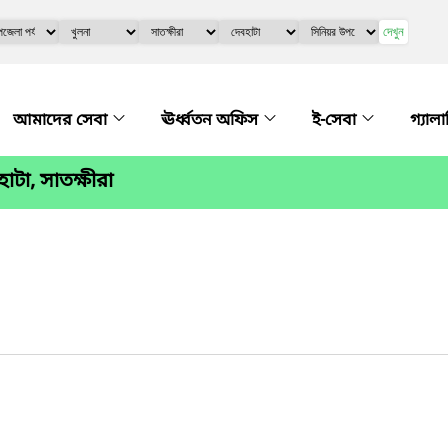
দেখুন
আমাদের সেবা
ঊর্ধ্বতন অফিস
ই-সেবা
গ্যাল
টা, সাতক্ষীরা