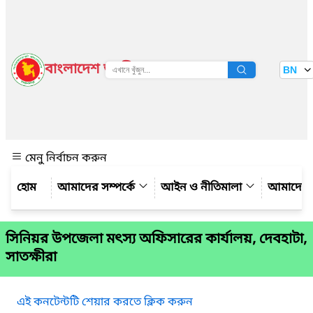
বাংলাদেশ জাতীয় তথ্য বাতায়ন
BN
দেখুন
মেনু নির্বাচন করুন
আমাদের সম্পর্কে
আইন ও নীতিমালা
আমাদের 
সিনিয়র উপজেলা মৎস্য অফিসারের কার্যালয়, দেবহাটা,
সাতক্ষীরা
এই কনটেন্টটি শেয়ার করতে ক্লিক করুন