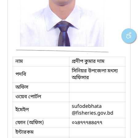
নাম
প্রদীপ কুমার দাম
সিনিয়র উপজেলা মৎস্য
পদবি
অফিসার
অফিস
ওয়েব পোর্টল
sufodebhata
ইমেইল
@fisheries.gov.bd
ফোন (অফিস)
০২৪৭৭৭৪৪৫৭৭
ইন্টারকম