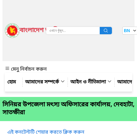
বাংলাদেশ জাতীয় তথ্য বাতায়ন
BN
দেখুন
মেনু নির্বাচন করুন
আমাদের সম্পর্কে
আইন ও নীতিমালা
আমাদের 
সিনিয়র উপজেলা মৎস্য অফিসারের কার্যালয়, দেবহাটা,
সাতক্ষীরা
এই কনটেন্টটি শেয়ার করতে ক্লিক করুন