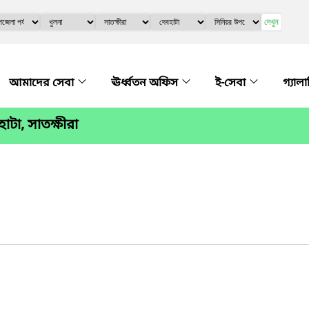
দেখুন
আমাদের সেবা
ঊর্ধ্বতন অফিস
ই-সেবা
গ্যাল
টা, সাতক্ষীরা