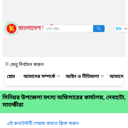
বাংলাদেশ জাতীয় তথ্য বাতায়ন
BN
দেখুন
মেনু নির্বাচন করুন
আমাদের সম্পর্কে
আইন ও নীতিমালা
আমাদের 
সিনিয়র উপজেলা মৎস্য অফিসারের কার্যালয়, দেবহাটা,
সাতক্ষীরা
এই কনটেন্টটি শেয়ার করতে ক্লিক করুন