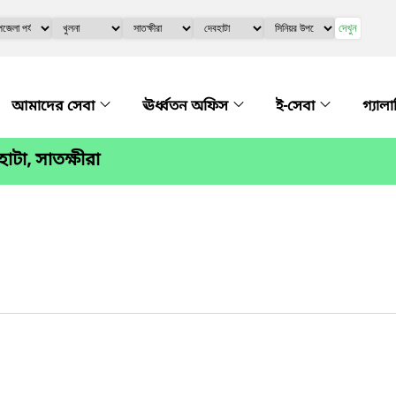
দেখুন
আমাদের সেবা
ঊর্ধ্বতন অফিস
ই-সেবা
গ্যাল
টা, সাতক্ষীরা