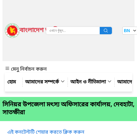
বাংলাদেশ জাতীয় তথ্য বাতায়ন
BN
দেখুন
মেনু নির্বাচন করুন
আমাদের সম্পর্কে
আইন ও নীতিমালা
আমাদের 
সিনিয়র উপজেলা মৎস্য অফিসারের কার্যালয়, দেবহাটা,
সাতক্ষীরা
এই কনটেন্টটি শেয়ার করতে ক্লিক করুন