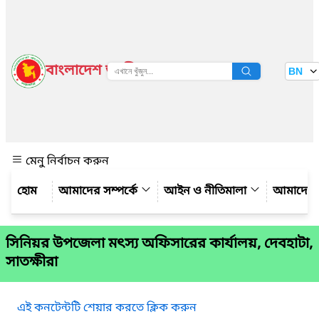
বাংলাদেশ জাতীয় তথ্য বাতায়ন
BN
দেখুন
মেনু নির্বাচন করুন
আমাদের সম্পর্কে
আইন ও নীতিমালা
আমাদের 
সিনিয়র উপজেলা মৎস্য অফিসারের কার্যালয়, দেবহাটা,
সাতক্ষীরা
এই কনটেন্টটি শেয়ার করতে ক্লিক করুন